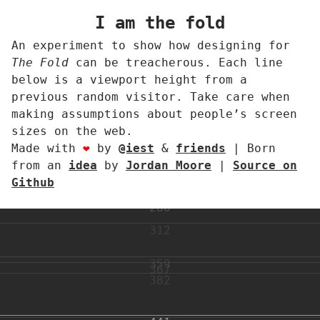
1
I am the fold
An experiment to show how designing for
The Fold
can be treacherous. Each line
below is a viewport height from a
previous random visitor. Take care when
making assumptions about people’s screen
sizes on the web.
Made with
❤
by
@iest
&
friends
| Born
from an
idea
by
Jordan Moore
|
Source on
228
Github
280
280
312
359
367
382